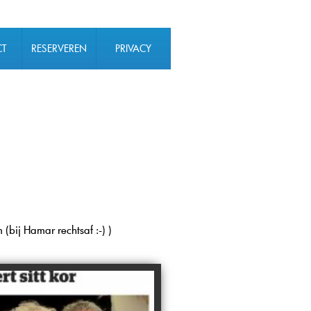
CT
RESERVEREN
PRIVACY
VERKLARING
(bij Hamar rechtsaf :-) )